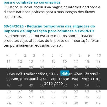
para o combate ao coronavírus
O Banco Mundial lançou uma página na internet dedicada à
disseminar boas práticas para a manutenção dos fluxos
comerciais...
03/04/2020 - Redução temporária das alíquotas do
Imposto de Importação para combate à Covid-19
A Camex apresentou esclarecimentos sobre a lista de
produtos cujas alíquotas do Imposto de Importação foram
temporariamente reduzidas com o...
«
1
2
3
4
5
6
7
8
9
10
11
12
13
14
15
16
17
18
19
20
21
22
23
24
25
26
27
28
29
30
31
32
33
34
35
36
37
Av dos Trabalhadores, 116 – Sala 601 – Vila Castelo
Branco - Indaiatuba, SP - CEP 13338-050 - PABX: (19)
38
39
40
41
42
43
44
45
46
3016-2000
47
48
49
50
51
52
53
54
55
56
57
58
59
60
61
62
63
64
65
66
67
68
69
70
71
72
73
74
75
76
77
78
79
80
81
82