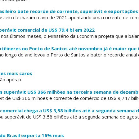
asileiro bate recorde de corrente, superávit e exportaçõe
sileiro fecharam o ano de 2021 apontando uma corrente de comé
perávit comercial de US$ 79,4 bi em 2022
s últimos meses, o Ministério da Economia projeta que a balança
têineres no Porto de Santos até novembro já é maior que 
o longo do ano levou o Porto de Santos a bater o recorde anual
zes mais caros
ção após o
em superávit US$ 366 milhões na terceira semana de dezemb
vit de US$ 366 milhões e corrente de comércio de US$ 9,747 bilhõ
 comercial chega a US$ 3,58 bilhões até a segunda semana 
trou superávit de US$ 3,58 bilhões até a segunda semana de ago
 do Brasil exporta 16% mais